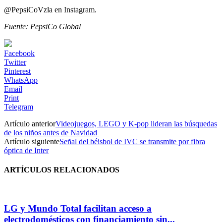
@PepsiCoVzla en Instagram.
Fuente: PepsiCo Global
Facebook
Twitter
Pinterest
WhatsApp
Email
Print
Telegram
Artículo anterior
Videojuegos, LEGO y K-pop lideran las búsquedas
de los niños antes de Navidad
Artículo siguiente
Señal del béisbol de IVC se transmite por fibra
óptica de Inter
ARTÍCULOS RELACIONADOS
LG y Mundo Total facilitan acceso a
electrodomésticos con financiamiento sin...