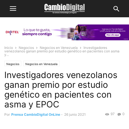
Inicio
Negocios
Negocios en Venezuela
Investigadores
venezolanos ganan premio por estudio genético en pacientes con asma
y...
Negocios
Negocios en Venezuela
Investigadores venezolanos
ganan premio por estudio
genético en pacientes con
asma y EPOC
97
0
Por
Prensa CambioDigital OnLine
-
26 junio 2021