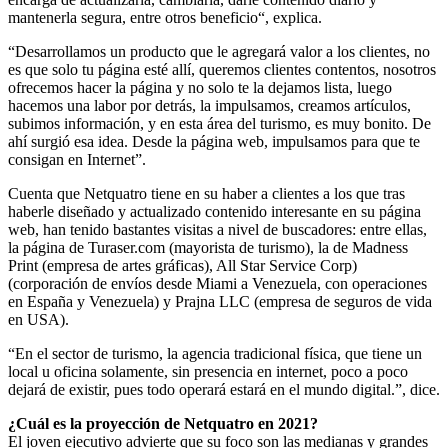
mantenerla segura, entre otros beneficio“, explica.
“Desarrollamos un producto que le agregará valor a los clientes, no
es que solo tu página esté allí, queremos clientes contentos, nosotros
ofrecemos hacer la página y no solo te la dejamos lista, luego
hacemos una labor por detrás, la impulsamos, creamos artículos,
subimos información, y en esta área del turismo, es muy bonito. De
ahí surgió esa idea. Desde la página web, impulsamos para que te
consigan en Internet”.
Cuenta que Netquatro tiene en su haber a clientes a los que tras
haberle diseñado y actualizado contenido interesante en su página
web, han tenido bastantes visitas a nivel de buscadores: entre ellas,
la página de Turaser.com (mayorista de turismo), la de Madness
Print (empresa de artes gráficas), All Star Service Corp)
(corporación de envíos desde Miami a Venezuela, con operaciones
en España y Venezuela) y Prajna LLC (empresa de seguros de vida
en USA).
“En el sector de turismo, la agencia tradicional física, que tiene un
local u oficina solamente, sin presencia en internet, poco a poco
dejará de existir, pues todo operará estará en el mundo digital.”, dice.
¿Cuál es la proyección de Netquatro en 2021?
El joven ejecutivo advierte que su foco son las medianas y grandes