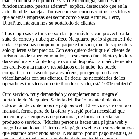
clara, solo desde el punto de vista de tecnología, sino desde su
funcionamiento, puertas adentro”, explica, destacando que en la
actualidad le maneja a Turaser.com sus correos y otros servicios y
que además empresas del sector como Saska Airlines, Hertz,
UltraPlus, integran hoy su portafolio de clientes.
“Las empresas de turismo son las que más le sacan provecho a la
suite de correo y nube que ofrece Netquatro, por lo siguiente: 1 de
cada 10 personas compran un paquete turístico, mientras que otras
solo quieren saber precios. Con esto quiero decir que el cliente de
turismo puede saber, en minutos, si ese correo fue abierto y leído y
darse así una visión de lo que ocurrirá después. También, teniendo
los archivos a la mano y respaldados en la nube, los puede
compartir, en el caso de pasajes aéreos, por ejemplo o hacer
videollamadas con sus clientes. Es decir, las necesidades de los
operadores turísticos con este tipo de servicio, está 100% cubierta”.
Otro servicio, muy demandado y complementario integra el
portafolio de Netquatro. Se trata del diseño, mantenimiento y
colocación de contenidos de páginas web. El servicio, de contrato
mensual, forma parte de la oferta y surgió por la necesidad que
tienen hoy las empresas de posicionar, de forma correcta, su
producto o servicio. “Muchas personas hacen una página web y
luego la abandonan. El tema de la página web es un servicio nuevo
que estamos ofreciendo ahora. Netquatro, por un pago mensual, se
encarga de actualizarla, cambiarla, darle contenido diario y