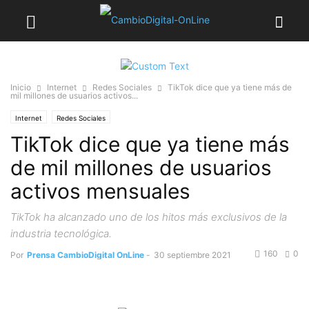
Inicio
Internet
Redes Sociales
TikTok dice que ya tiene más de
mil millones de usuarios activos...
Internet
Redes Sociales
TikTok dice que ya tiene más
de mil millones de usuarios
activos mensuales
TikTok ha alcanzado uno de los hitos más exclusivos de la
industria tecnológica.
160
0
Por
Prensa CambioDigital OnLine
-
30 septiembre 2021