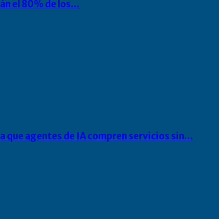
rán el 80% de los…
ra que agentes de IA compren servicios sin…