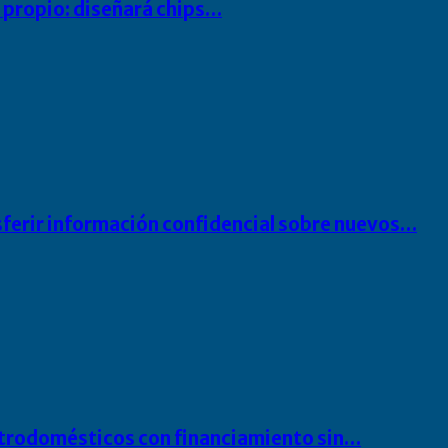
io propio: diseñará chips…
sferir información confidencial sobre nuevos…
ectrodomésticos con financiamiento sin…