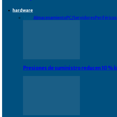
hardware
Todo
Almacenamiento
PC/Servidores
Periféricos
Presiones de suministro reducen 10 % l