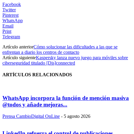
Facebook
Twitter
Pinterest
WhatsApp
Email
Print
Telegram
Artículo anterior
Cómo solucionar las dificultades a las que se
enfrentan a diario los centros de contacto
Artículo siguiente
Kaspersky lanza nuevo juego para móviles sobre
ciberseguridad titulado [Dis]connected
ARTÍCULOS RELACIONADOS
WhatsApp incorpora la función de mención masiva
@todos y añade mejoras...
Prensa CambioDigital OnLine
-
5 agosto 2026
LinkedIn refuerza el control de publicaciones