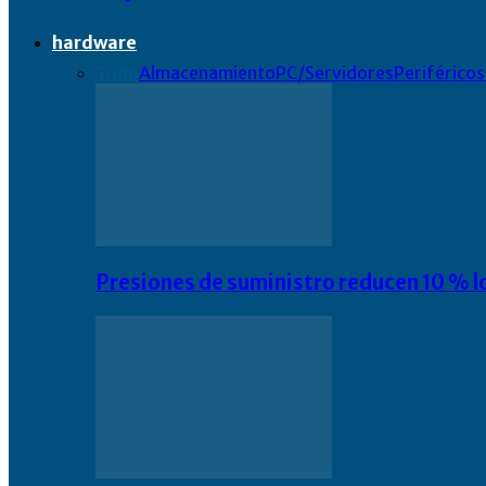
hardware
Todo
Almacenamiento
PC/Servidores
Periféricos
Presiones de suministro reducen 10 % l