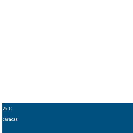
25
C
caracas