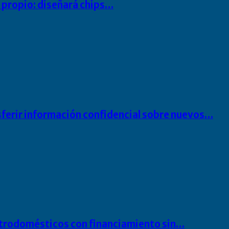
io propio: diseñará chips…
sferir información confidencial sobre nuevos…
ectrodomésticos con financiamiento sin…