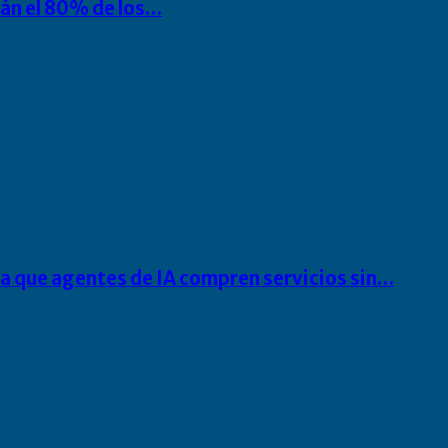
rán el 80% de los…
ra que agentes de IA compren servicios sin…