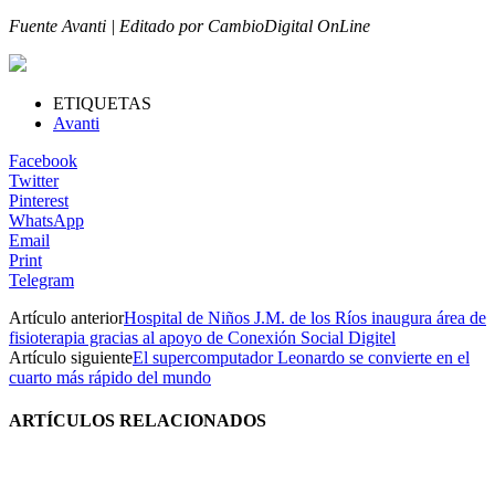
Fuente Avanti | Editado por CambioDigital OnLine
ETIQUETAS
Avanti
Facebook
Twitter
Pinterest
WhatsApp
Email
Print
Telegram
Artículo anterior
Hospital de Niños J.M. de los Ríos inaugura área de
fisioterapia gracias al apoyo de Conexión Social Digitel
Artículo siguiente
El supercomputador Leonardo se convierte en el
cuarto más rápido del mundo
ARTÍCULOS RELACIONADOS