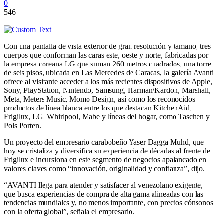
0
546
Con una pantalla de vista exterior de gran resolución y tamaño, tres
cuerpos que conforman las caras este, oeste y norte, fabricadas por
la empresa coreana LG que suman 260 metros cuadrados, una torre
de seis pisos, ubicada en Las Mercedes de Caracas, la galería Avanti
ofrece al visitante acceder a los más recientes dispositivos de Apple,
Sony, PlayStation, Nintendo, Samsung, Harman/Kardon, Marshall,
Meta, Meters Music, Momo Design, así como los reconocidos
productos de línea blanca entre los que destacan KitchenAid,
Frigilux, LG, Whirlpool, Mabe y líneas del hogar, como Taschen y
Pols Porten.
Un proyecto del empresario carabobeño Yaser Dagga Muhd, que
hoy se cristaliza y diversifica su experiencia de décadas al frente de
Frigilux e incursiona en este segmento de negocios apalancado en
valores claves como “innovación, originalidad y confianza”, dijo.
“AVANTI llega para atender y satisfacer al venezolano exigente,
que busca experiencias de compra de alta gama alineadas con las
tendencias mundiales y, no menos importante, con precios cónsonos
con la oferta global”, señala el empresario.