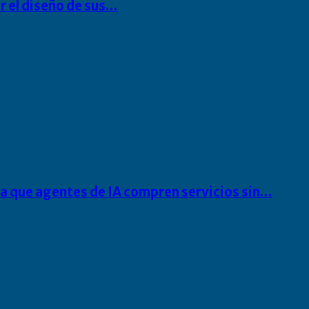
r el diseño de sus…
ra que agentes de IA compren servicios sin…