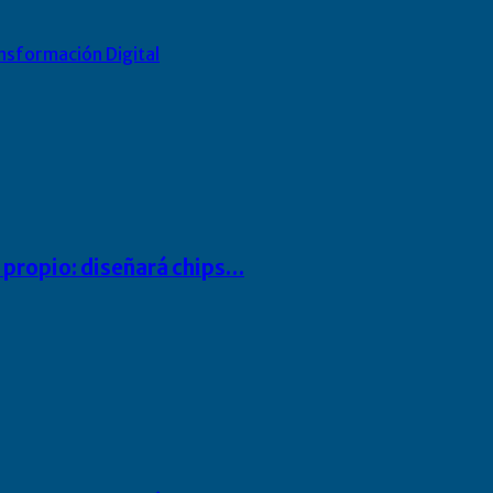
nsformación Digital
io propio: diseñará chips…