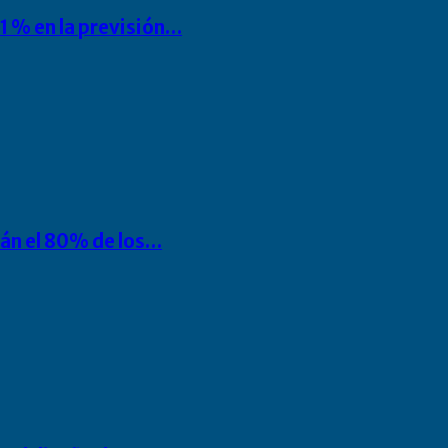
1 % en la previsión…
rán el 80% de los…