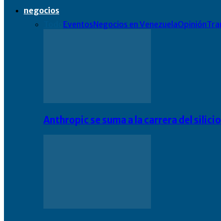
negocios
Todo
Eventos
Negocios en Venezuela
Opinión
Tra
Anthropic se suma a la carrera del silic