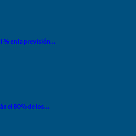
1 % en la previsión…
rán el 80% de los…