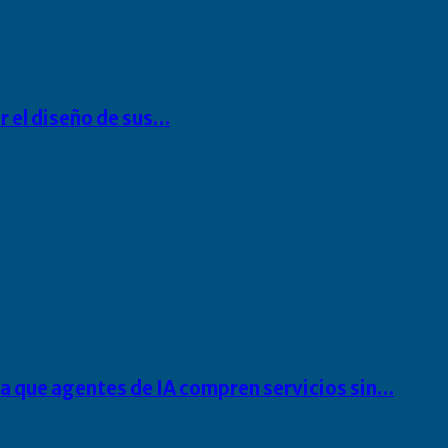
r el diseño de sus…
ra que agentes de IA compren servicios sin…