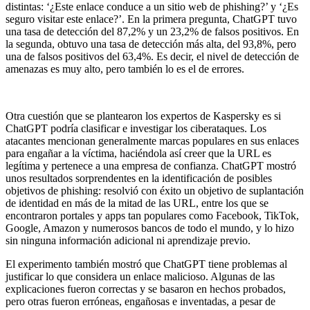
distintas: ‘¿Este enlace conduce a un sitio web de phishing?’ y ‘¿Es
seguro visitar este enlace?’. En la primera pregunta, ChatGPT tuvo
una tasa de detección del 87,2% y un 23,2% de falsos positivos. En
la segunda, obtuvo una tasa de detección más alta, del 93,8%, pero
una de falsos positivos del 63,4%. Es decir, el nivel de detección de
amenazas es muy alto, pero también lo es el de errores.
Otra cuestión que se plantearon los expertos de Kaspersky es si
ChatGPT podría clasificar e investigar los ciberataques. Los
atacantes mencionan generalmente marcas populares en sus enlaces
para engañar a la víctima, haciéndola así creer que la URL es
legítima y pertenece a una empresa de confianza. ChatGPT mostró
unos resultados sorprendentes en la identificación de posibles
objetivos de phishing: resolvió con éxito un objetivo de suplantación
de identidad en más de la mitad de las URL, entre los que se
encontraron portales y apps tan populares como Facebook, TikTok,
Google, Amazon y numerosos bancos de todo el mundo, y lo hizo
sin ninguna información adicional ni aprendizaje previo.
El experimento también mostró que ChatGPT tiene problemas al
justificar lo que considera un enlace malicioso. Algunas de las
explicaciones fueron correctas y se basaron en hechos probados,
pero otras fueron erróneas, engañosas e inventadas, a pesar de