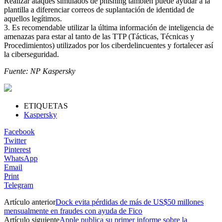
Realizar ataques simulados de phishing también puede ayudar a la
plantilla a diferenciar correos de suplantación de identidad de
aquellos legítimos.
3. Es recomendable utilizar la última información de inteligencia de
amenazas para estar al tanto de las TTP (Tácticas, Técnicas y
Procedimientos) utilizados por los ciberdelincuentes y fortalecer así
la ciberseguridad.
Fuente: NP Kaspersky
ETIQUETAS
Kaspersky
Facebook
Twitter
Pinterest
WhatsApp
Email
Print
Telegram
Artículo anterior
Dock evita pérdidas de más de US$50 millones
mensualmente en fraudes con ayuda de Fico
Artículo siguiente
Apple publica su primer informe sobre la