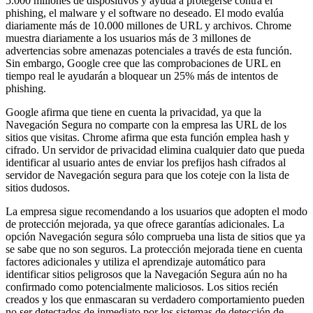
5.000 millones de dispositivos y ayuda a protegerse contra el
phishing, el malware y el software no deseado. El modo evalúa
diariamente más de 10.000 millones de URL y archivos. Chrome
muestra diariamente a los usuarios más de 3 millones de
advertencias sobre amenazas potenciales a través de esta función.
Sin embargo, Google cree que las comprobaciones de URL en
tiempo real le ayudarán a bloquear un 25% más de intentos de
phishing.
Google afirma que tiene en cuenta la privacidad, ya que la
Navegación Segura no comparte con la empresa las URL de los
sitios que visitas. Chrome afirma que esta función emplea hash y
cifrado. Un servidor de privacidad elimina cualquier dato que pueda
identificar al usuario antes de enviar los prefijos hash cifrados al
servidor de Navegación segura para que los coteje con la lista de
sitios dudosos.
La empresa sigue recomendando a los usuarios que adopten el modo
de protección mejorada, ya que ofrece garantías adicionales. La
opción Navegación segura sólo comprueba una lista de sitios que ya
se sabe que no son seguros. La protección mejorada tiene en cuenta
factores adicionales y utiliza el aprendizaje automático para
identificar sitios peligrosos que la Navegación Segura aún no ha
confirmado como potencialmente maliciosos. Los sitios recién
creados y los que enmascaran su verdadero comportamiento pueden
no ser detectados de inmediato por los sistemas de detección de