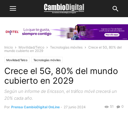
Inicio
Movilidad/Telco
Tecnologías móviles
Crece el 5G, 80% del
mundo cubierto en 2029
Movilidad/Telco
Tecnologías móviles
Crece el 5G, 80% del mundo
cubierto en 2029
Según un informe de Ericsson, el tráfico móvil crecerá un
20% cada año.
51
0
Por
Prensa CambioDigital OnLine
-
27 junio 2024