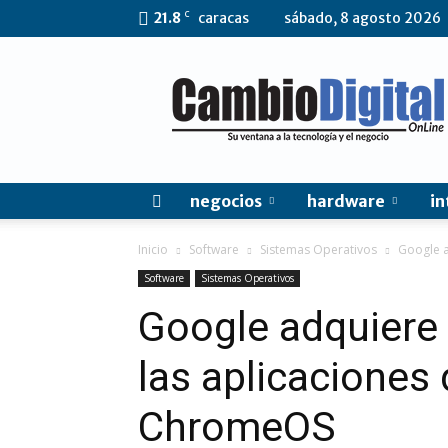
C
21.8
caracas
sábado, 8 agosto 2026
CambioDigital
OnLine
negocios
hardware
in
Inicio
Software
Sistemas Operativos
Google a
Software
Sistemas Operativos
Google adquiere 
las aplicaciones
ChromeOS