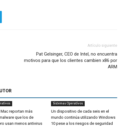
Artículo siguiente
Pat Gelsinger, CEO de Intel, no encuentra
motivos para que los clientes cambien x86 por
ARM
AUTOR
rativos
Sistemas Operativos
 Mac reportan más
Un dispositivo de cada seis en el
malware que los de
mundo continúa utilizando Windows
o usan menos antivirus
10 pese a los riesgos de seguridad