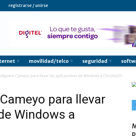
registrarse / unirse
ternet
movilidad/telco
seguridad
softw
dquiere Cameyo para llevar las aplicaciones de Windows a ChromeOS
Cameyo para llevar
 de Windows a
M
p