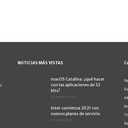
NOTICIAS MÁS VISTAS
C
macOS Catalina: ¿qué hacer
N
con las aplicaciones de 32
l
E
bits?
23 octubre 2019
In
A
Inter comienza 2021 con
nuevos planes de servicio
Tr
27 enero 2021
Re