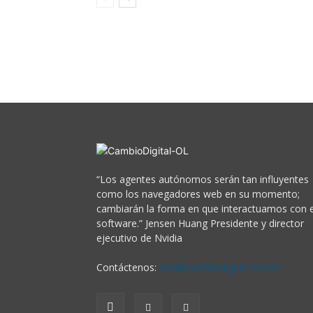
“Los agentes autónomos serán tan influyentes
como los navegadores web en su momento;
cambiarán la forma en que interactuamos con e
software.” Jensen Huang Presidente y director
ejecutivo de Nvidia
Contáctenos:
cdol@cambiodigital-ol.com