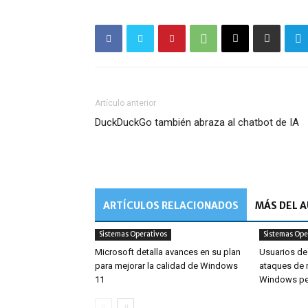
Artículo anterior
DuckDuckGo también abraza al chatbot de IA
ARTÍCULOS RELACIONADOS
MÁS DEL 
Sistemas Operativos
Sistemas Ope
Microsoft detalla avances en su plan
Usuarios de
para mejorar la calidad de Windows
ataques de 
11
Windows per