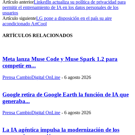
Artículo anterior
LinkedIn actualiza su política de privacidad para
permitir el entrenamiento de IA en los datos personales de los
usuarios
Artículo siguiente
LG pone a disposición en el país su aire
acondicionado ArtCool
ARTÍCULOS RELACIONADOS
Meta lanza Muse Code y Muse Spark 1.2 para
competir en...
Prensa CambioDigital OnLine
-
6 agosto 2026
Google retira de Google Earth la función de IA que
generaba...
Prensa CambioDigital OnLine
-
6 agosto 2026
La IA agéntica impulsa la modernización de los