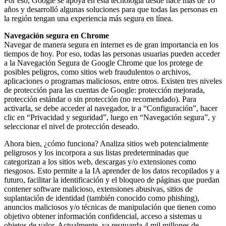
Por eso, Google se apoya en esta tecnología desde hace más de 10
años y desarrolló algunas soluciones para que todas las personas en
la región tengan una experiencia más segura en línea.
Navegación segura en Chrome
Navegar de manera segura en internet es de gran importancia en los
tiempos de hoy. Por eso, todas las personas usuarias pueden acceder
a la Navegación Segura de Google Chrome que los protege de
posibles peligros, como sitios web fraudulentos o archivos,
aplicaciones o programas maliciosos, entre otros. Existen tres niveles
de protección para las cuentas de Google: protección mejorada,
protección estándar o sin protección (no recomendado). Para
activarla, se debe acceder al navegador, ir a “Configuración”, hacer
clic en “Privacidad y seguridad”, luego en “Navegación segura”, y
seleccionar el nivel de protección deseado.
Ahora bien, ¿cómo funciona? Analiza sitios web potencialmente
peligrosos y los incorpora a sus listas predeterminadas que
categorizan a los sitios web, descargas y/o extensiones como
riesgosos. Esto permite a la IA aprender de los datos recopilados y a
futuro, facilitar la identificación y el bloqueo de páginas que puedan
contener software malicioso, extensiones abusivas, sitios de
suplantación de identidad (también conocido como phishing),
anuncios maliciosos y/o técnicas de manipulación que tienen como
objetivo obtener información confidencial, acceso a sistemas u
objetos de valor. Actualmente, ya resguarda 4 mil millones de