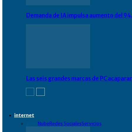
Demanda de IA impulsa aumento del 94.
Las seis grandes marcas de PC acapara
internet
Todo
Nube
Redes Sociales
Servicios