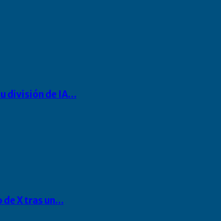
u división de IA…
o de X tras un…