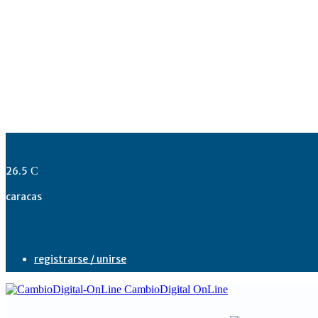
26.5
C
caracas
registrarse / unirse
CambioDigital OnLine