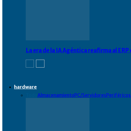
La era de la IA Agéntica reafirma al ER
hardware
Todo
Almacenamiento
PC/Servidores
Periféricos