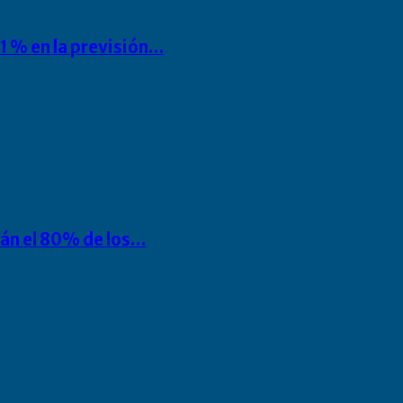
1 % en la previsión…
rán el 80% de los…