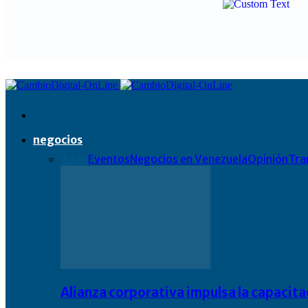
negocios
Todo
Eventos
Negocios en Venezuela
Opinión
Tra
Alianza corporativa impulsa la capacit