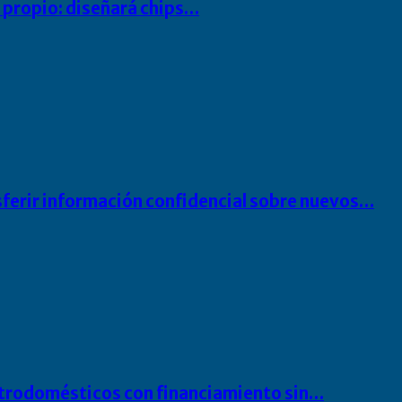
io propio: diseñará chips…
sferir información confidencial sobre nuevos…
ectrodomésticos con financiamiento sin…