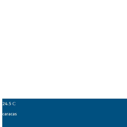
24.5
C
caracas