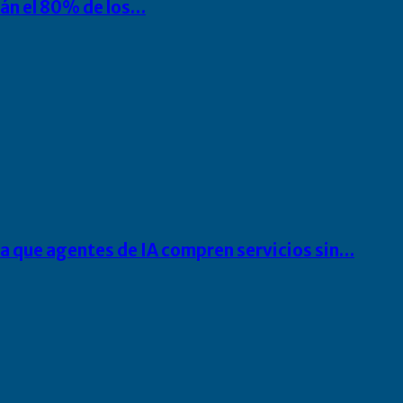
rán el 80% de los…
ra que agentes de IA compren servicios sin…