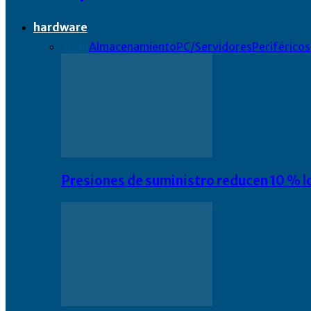
hardware
Todo
Almacenamiento
PC/Servidores
Periféricos
Presiones de suministro reducen 10 % l