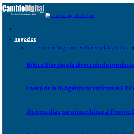
negocios
Todo
Eventos
Negocios en Venezuela
Opinión
Tra
Nikita Bier deja la dirección de product
La era de la IA Agéntica reafirma al ER
Últimos días para inscribirse al Premi