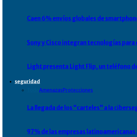
Caen 6% envíos globales de smartphone
Sony y Cisco integran tecnologías para
Light presenta Light Flip, un teléfono 
seguridad
Todo
Amenazas
Protecciones
La llegada de los “carteles” a la ciber
97% de las empresas latinoamericanas 