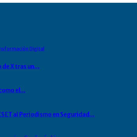
nsformación Digital
o de X tras un…
P como el…
o ESET al Periodismo en Seguridad…