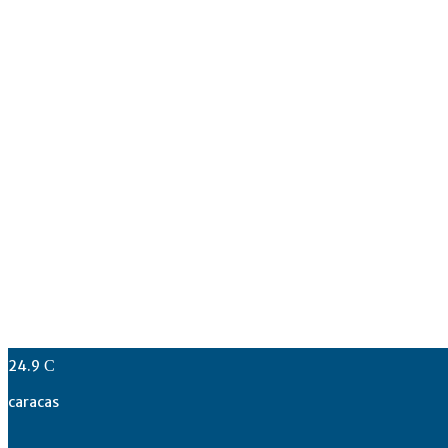
24.9
C
caracas