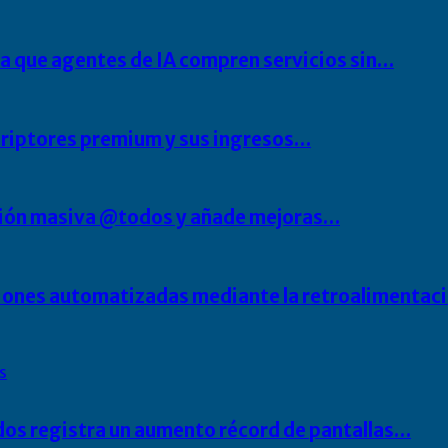
ra que agentes de IA compren servicios sin…
scriptores premium y sus ingresos…
ción masiva @todos y añade mejoras…
aciones automatizadas mediante la retroalimentac
s
dos registra un aumento récord de pantallas…