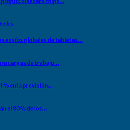
io propio: diseñará chips…
Redes
os envíos globales de tabletas…
para cargas de trabajo…
1 % en la previsión…
rán el 80% de los…