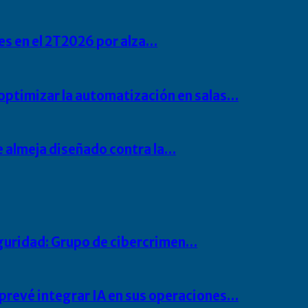
s en el 2T2026 por alza…
 optimizar la automatización en salas…
de almeja diseñado contra la…
seguridad: Grupo de cibercrimen…
prevé integrar IA en sus operaciones…