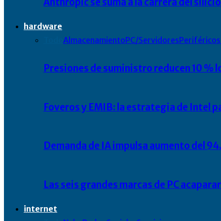
Anthropic se suma a la carrera del silic
hardware
Todo
Almacenamiento
PC/Servidores
Periféricos
Presiones de suministro reducen 10 % l
Foveros y EMIB: la estrategia de Intel 
Demanda de IA impulsa aumento del 94.
Las seis grandes marcas de PC acapara
internet