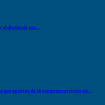
r el diseño de sus…
ra que agentes de IA compren servicios sin…