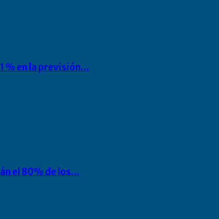
1 % en la previsión…
rán el 80% de los…