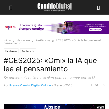
Inicio
Hardware
Periféricos
#CES2025: «Omi» la IA que lee el
pensamiento
Hardware
Periféricos
#CES2025: «Omi» la IA que
lee el pensamiento
Se adhiere al cuello o a la sien para conversar con la IA.
53
0
Por
Prensa CambioDigital OnLine
-
9 enero 2025