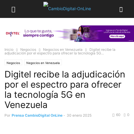
Inicio
Negocios
Negocios en Venezuela
Digitel recibe la
adjudicación por el espectro para ofrecer la tecnología 5G...
Negocios
Negocios en Venezuela
Digitel recibe la adjudicación
por el espectro para ofrecer
la tecnología 5G en
Venezuela
60
0
Por
Prensa CambioDigital OnLine
-
30 enero 2025