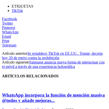
ETIQUETAS
TikTok
Facebook
Twitter
Pinterest
WhatsApp
Email
Print
Telegram
Artículo anterior
Se restablece TikTok en EE.UU.. Trump, decreta
hoy 20 de enero contra la prohibición
Artículo siguiente
Samsung anuncia nueva forma de interactuar con
el móvil a través de una experiencia holográfica
ARTÍCULOS RELACIONADOS
WhatsApp incorpora la función de mención masiva
@todos y añade mejoras...