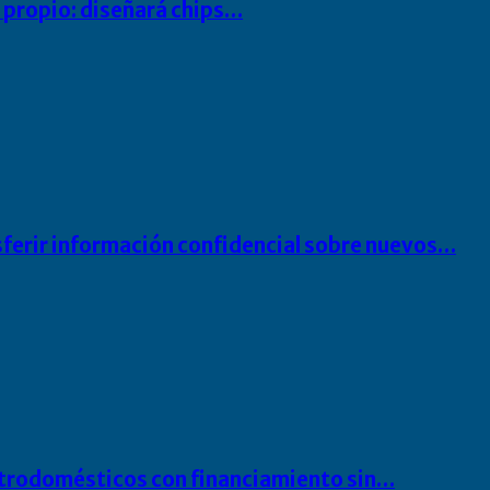
io propio: diseñará chips…
sferir información confidencial sobre nuevos…
ectrodomésticos con financiamiento sin…