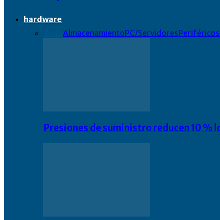
hardware
Todo
Almacenamiento
PC/Servidores
Periféricos
Presiones de suministro reducen 10 % l