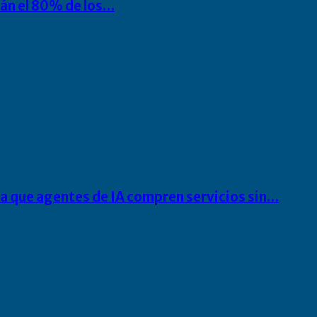
rán el 80% de los…
ra que agentes de IA compren servicios sin…