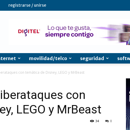
registrarse / unirse
nternet
movilidad/telco
seguridad
soft
berataques con temática de Disney, LEGO y MrBeast
ciberataques con
ney, LEGO y MrBeast
34
0