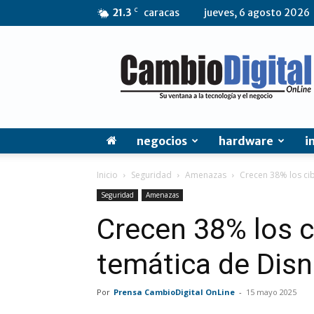
C
21.3
caracas
jueves, 6 agosto 2026
CambioDigital
OnLine
negocios
hardware
i
Inicio
Seguridad
Amenazas
Crecen 38% los ci
Seguridad
Amenazas
Crecen 38% los 
temática de Dis
Por
Prensa CambioDigital OnLine
-
15 mayo 2025