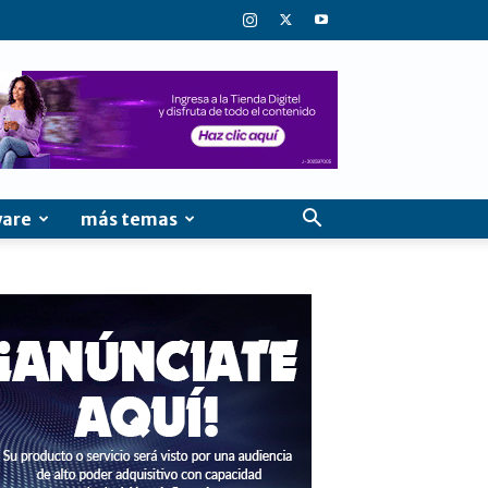
ware
más temas