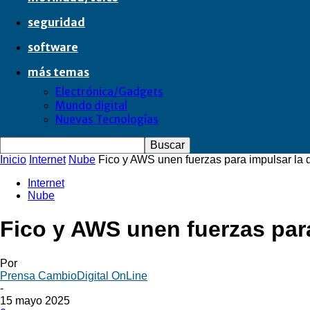
seguridad
software
más temas
Electrónica/Gadgets
Mundo digital
Nuevas Tecnologías
Inicio
Internet
Nube
Fico y AWS unen fuerzas para impulsar la di
Internet
Nube
Fico y AWS unen fuerzas para
Por
Prensa CambioDigital OnLine
-
15 mayo 2025