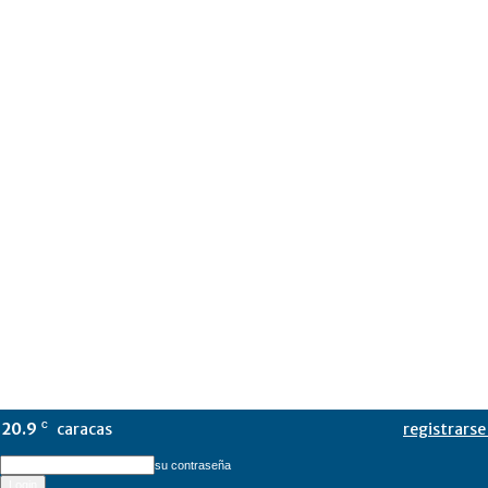
20.9
caracas
registrarse 
C
su contraseña