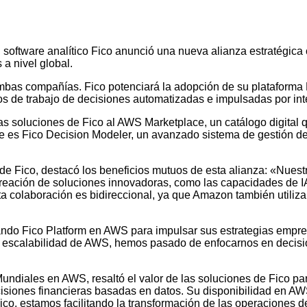
n software analítico Fico anunció una nueva alianza estratégi
 a nivel global.
mbas compañías. Fico potenciará la adopción de su plataforma F
 de trabajo de decisiones automatizadas e impulsadas por inteli
as soluciones de Fico al AWS Marketplace, un catálogo digital 
 es Fico Decision Modeler, un avanzado sistema de gestión de d
de Fico, destacó los beneficios mutuos de esta alianza: «Nuestr
eación de soluciones innovadoras, como las capacidades de IA
ta colaboración es bidireccional, ya que Amazon también utiliz
do Fico Platform en AWS para impulsar sus estrategias empresa
 escalabilidad de AWS, hemos pasado de enfocarnos en decision
 Mundiales en AWS, resaltó el valor de las soluciones de Fico p
siones financieras basadas en datos. Su disponibilidad en AWS 
co, estamos facilitando la transformación de las operaciones de