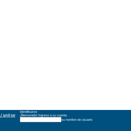
Identificarse
/ unirse
¡Bienvenido! Ingrese a su cuenta
su nombre de usuario