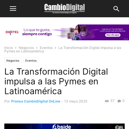
Inicio
Negocios
Eventos
La Transformación Digital impulsa a las
Pymes en Latinoamérica
Negocios
Eventos
La Transformación Digital
impulsa a las Pymes en
Latinoamérica
37
0
Por
Prensa CambioDigital OnLine
-
13 mayo 2025