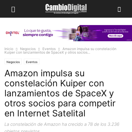
Inicio
Negocios
Eventos
Amazon impulsa su constelación
Kuiper con lanzamientos de SpaceX y otros socios...
Negocios
Eventos
Amazon impulsa su
constelación Kuiper con
lanzamientos de SpaceX y
otros socios para competir
en Internet Satelital
La constelación de Amazon ha crecido a 78 de los 3.236
objetos previstos.