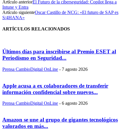
Artículo anterior
El Futuro de la ciberseguridad: Copilot llega a
Intune y Entra
Artículo siguiente
Oscar Castillo de NCG: «El futuro de SAP es
S/4HANA»
ARTÍCULOS RELACIONADOS
Últimos días para inscribirse al Premio ESET al
Periodismo en Seguridad...
Prensa CambioDigital OnLine
-
7 agosto 2026
Apple acusa a ex colaboradores de transferir
información confidencial sobre nuevos...
Prensa CambioDigital OnLine
-
6 agosto 2026
Amazon se une al grupo de gigantes tecnológicos
valorados en más...