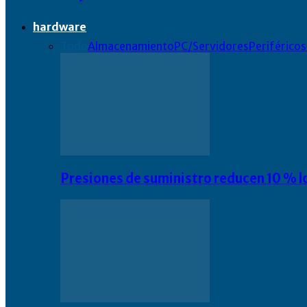
hardware
Todo
Almacenamiento
PC/Servidores
Periféricos
Presiones de suministro reducen 10 % l