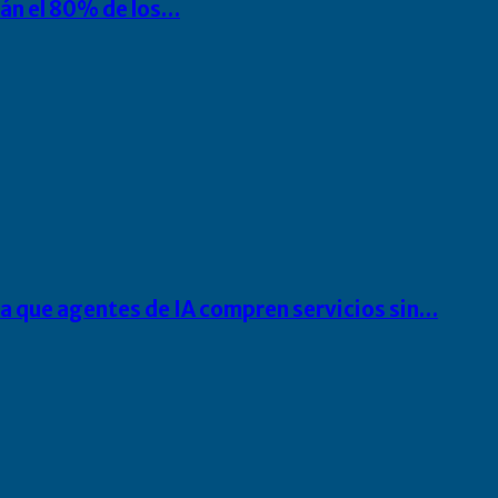
rán el 80% de los…
ra que agentes de IA compren servicios sin…