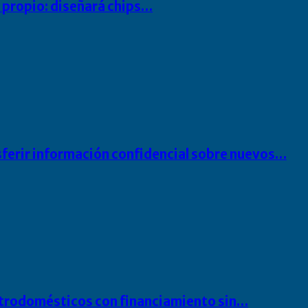
io propio: diseñará chips…
sferir información confidencial sobre nuevos…
ectrodomésticos con financiamiento sin…