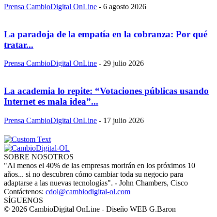
Prensa CambioDigital OnLine
-
6 agosto 2026
La paradoja de la empatía en la cobranza: Por qué
tratar...
Prensa CambioDigital OnLine
-
29 julio 2026
La academia lo repite: “Votaciones públicas usando
Internet es mala idea”...
Prensa CambioDigital OnLine
-
17 julio 2026
SOBRE NOSOTROS
"Al menos el 40% de las empresas morirán en los próximos 10
años... si no descubren cómo cambiar toda su negocio para
adaptarse a las nuevas tecnologías". - John Chambers, Cisco
Contáctenos:
cdol@cambiodigital-ol.com
SÍGUENOS
© 2026 CambioDigital OnLine - Diseño WEB G.Baron