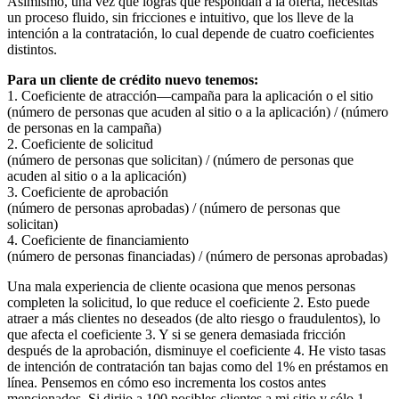
Asimismo, una vez que logras que respondan a la oferta, necesitas
un proceso fluido, sin fricciones e intuitivo, que los lleve de la
intención a la contratación, lo cual depende de cuatro coeficientes
distintos.
Para un cliente de crédito nuevo tenemos:
1. Coeficiente de atracción—campaña para la aplicación o el sitio
(número de personas que acuden al sitio o a la aplicación) / (número
de personas en la campaña)
2. Coeficiente de solicitud
(número de personas que solicitan) / (número de personas que
acuden al sitio o a la aplicación)
3. Coeficiente de aprobación
(número de personas aprobadas) / (número de personas que
solicitan)
4. Coeficiente de financiamiento
(número de personas financiadas) / (número de personas aprobadas)
Una mala experiencia de cliente ocasiona que menos personas
completen la solicitud, lo que reduce el coeficiente 2. Esto puede
atraer a más clientes no deseados (de alto riesgo o fraudulentos), lo
que afecta el coeficiente 3. Y si se genera demasiada fricción
después de la aprobación, disminuye el coeficiente 4. He visto tasas
de intención de contratación tan bajas como del 1% en préstamos en
línea. Pensemos en cómo eso incrementa los costos antes
mencionados. Si dirijo a 100 posibles clientes a mi sitio y sólo 1