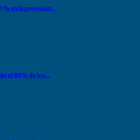
1 % en la previsión…
rán el 80% de los…