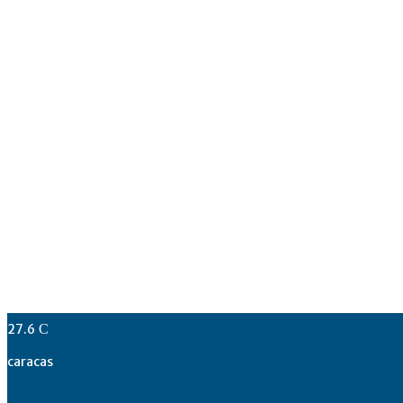
27.6
C
caracas