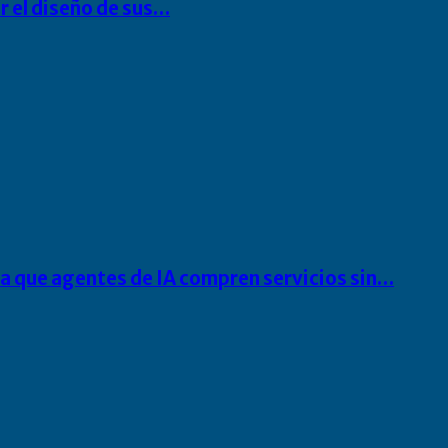
r el diseño de sus…
ra que agentes de IA compren servicios sin…