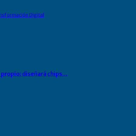
nsformación Digital
io propio: diseñará chips…