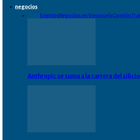
negocios
Todo
Eventos
Negocios en Venezuela
Opinión
Tra
Anthropic se suma a la carrera del silic