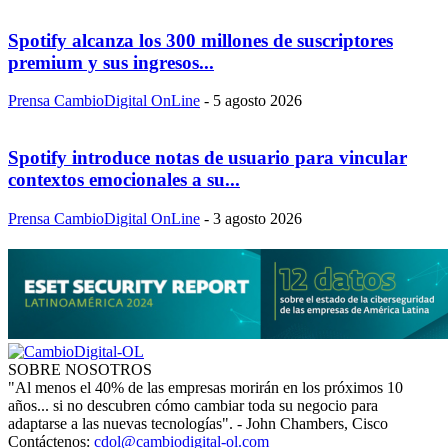
Spotify alcanza los 300 millones de suscriptores
premium y sus ingresos...
Prensa CambioDigital OnLine
-
5 agosto 2026
Spotify introduce notas de usuario para vincular
contextos emocionales a su...
Prensa CambioDigital OnLine
-
3 agosto 2026
SOBRE NOSOTROS
"Al menos el 40% de las empresas morirán en los próximos 10
años... si no descubren cómo cambiar toda su negocio para
adaptarse a las nuevas tecnologías". - John Chambers, Cisco
Contáctenos:
cdol@cambiodigital-ol.com