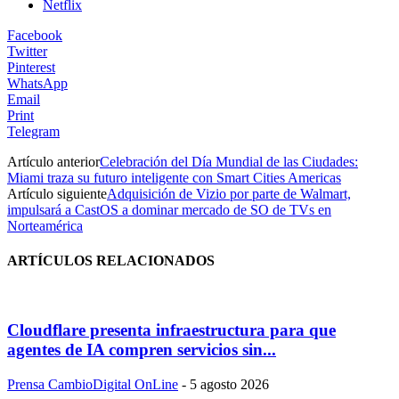
Netflix
Facebook
Twitter
Pinterest
WhatsApp
Email
Print
Telegram
Artículo anterior
Celebración del Día Mundial de las Ciudades:
Miami traza su futuro inteligente con Smart Cities Americas
Artículo siguiente
Adquisición de Vizio por parte de Walmart,
impulsará a CastOS a dominar mercado de SO de TVs en
Norteamérica
ARTÍCULOS RELACIONADOS
Cloudflare presenta infraestructura para que
agentes de IA compren servicios sin...
Prensa CambioDigital OnLine
-
5 agosto 2026