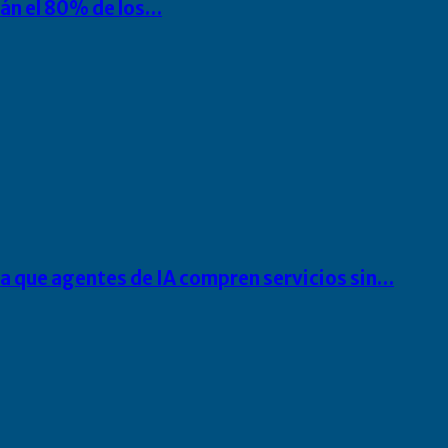
rán el 80% de los…
ra que agentes de IA compren servicios sin…