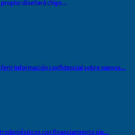
io propio: diseñará chips…
sferir información confidencial sobre nuevos…
ectrodomésticos con financiamiento sin…