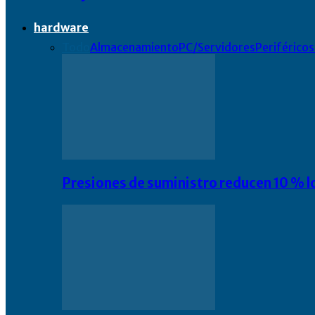
hardware
Todo
Almacenamiento
PC/Servidores
Periféricos
Presiones de suministro reducen 10 % l