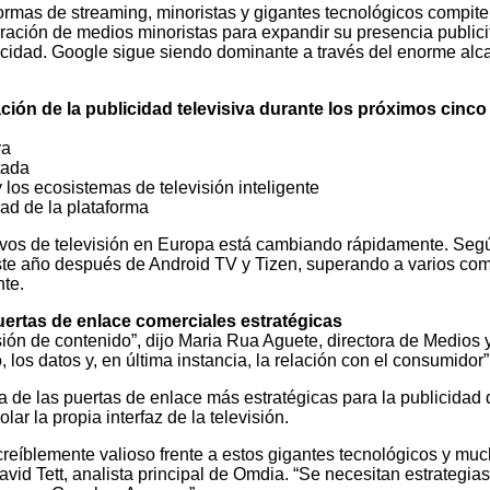
ormas de streaming, minoristas y gigantes tecnológicos compit
ción de medios minoristas para expandir su presencia publicita
ublicidad. Google sigue siendo dominante a través del enorme al
ión de la publicidad televisiva durante los próximos cinco
va
tada
 los ecosistemas de televisión inteligente
ad de la plataforma
os de televisión en Europa está cambiando rápidamente. Según 
este año después de Android TV y Tizen, superando a varios co
nte.
uertas de enlace comerciales estratégicas
smisión de contenido”, dijo Maria Rua Aguete, directora de Medio
o, los datos y, en última instancia, la relación con el consumidor”
 de las puertas de enlace más estratégicas para la publicidad di
r la propia interfaz de la televisión.
reíblemente valioso frente a estos gigantes tecnológicos y muc
d Tett, analista principal de Omdia. “Se necesitan estrategias 