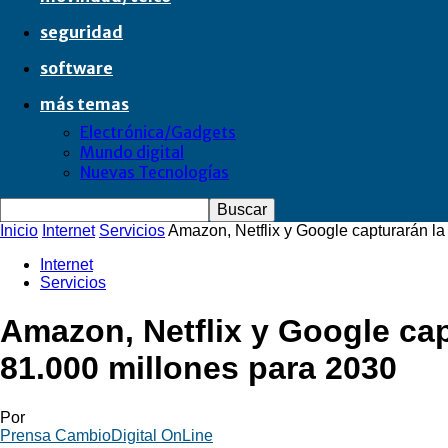
seguridad
software
más temas
Electrónica/Gadgets
Mundo digital
Nuevas Tecnologías
Inicio
Internet
Servicios
Amazon, Netflix y Google capturarán la 
Internet
Servicios
Amazon, Netflix y Google cap
81.000 millones para 2030
Por
Prensa CambioDigital OnLine