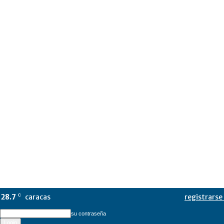
28.7
caracas
registrarse 
C
su contraseña