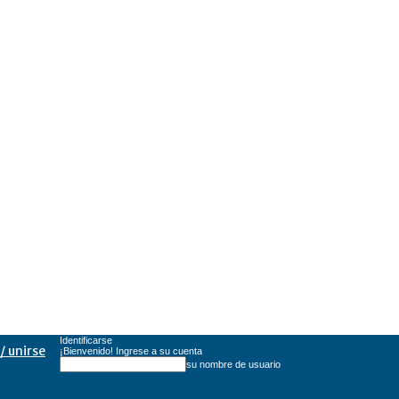
Identificarse
/ unirse
¡Bienvenido! Ingrese a su cuenta
su nombre de usuario