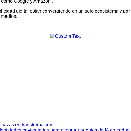
s como Google y Amazon”.
blicidad digital están convergiendo en un solo ecosistema y por 
s medios.
nazas en transformación
dentidades privilegiadas para asegurar agentes de IA en endpoi