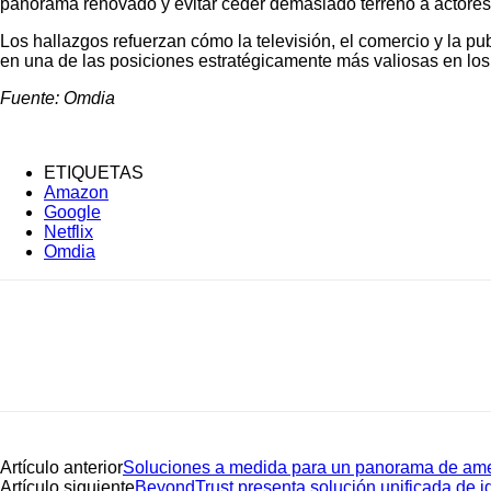
panorama renovado y evitar ceder demasiado terreno a actore
Los hallazgos refuerzan cómo la televisión, el comercio y la pu
en una de las posiciones estratégicamente más valiosas en lo
Fuente: Omdia
ETIQUETAS
Amazon
Google
Netflix
Omdia
Artículo anterior
Soluciones a medida para un panorama de ame
Artículo siguiente
BeyondTrust presenta solución unificada de i