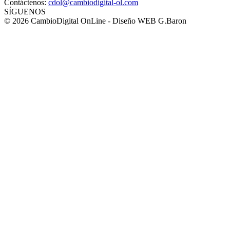
Contáctenos:
cdol@cambiodigital-ol.com
SÍGUENOS
© 2026 CambioDigital OnLine - Diseño WEB G.Baron