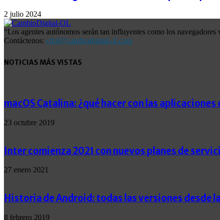
2 julio 2024
“Los agentes autónomos serán tan influyentes como los navegadores w
Contáctenos:
cdol@cambiodigital-ol.com
NOTICIAS MÁS VISTAS
macOS Catalina: ¿qué hacer con las aplicaciones 
23 octubre 2019
Inter comienza 2021 con nuevos planes de servic
27 enero 2021
Historia de Android: todas las versiones desde la
8 febrero 2019