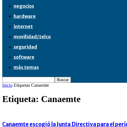
negocios
hardware
internet
movilidad/telco
seguridad
software
más temas
Inicio
Etiquetas
Canaemte
Etiqueta: Canaemte
Canaemte escogió la Junta Directiva para el pe