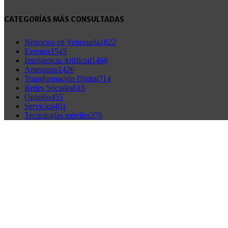
CATEGORÍAS MÁS CONSULTADAS
Negocios en Venezuela
1822
Eventos
1545
Inteligencia Artificial
1466
Amenazas
1426
Transformación Digital
714
Redes Sociales
616
Opinión
455
Servicios
401
Tecnologías móviles
370
© 2026 CambioDigital OnLine - Diseño WEB G.Baron