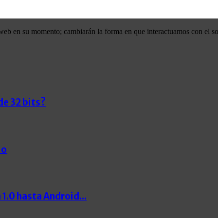
eb en su momento; cambiarán la forma en que interactuamos con el sof
de 32 bits?
io
 1.0 hasta Android...