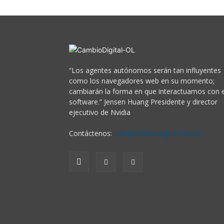
“Los agentes autónomos serán tan influyentes
como los navegadores web en su momento;
cambiarán la forma en que interactuamos con e
software.” Jensen Huang Presidente y director
ejecutivo de Nvidia
Contáctenos:
cdol@cambiodigital-ol.com