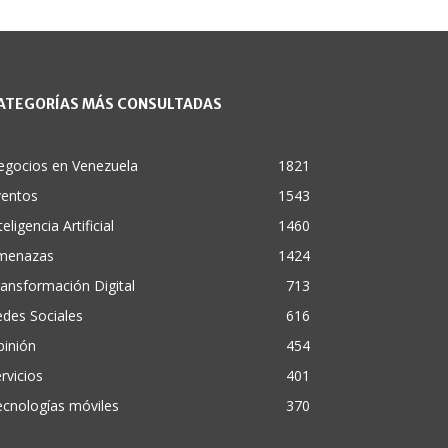
ATEGORÍAS MÁS CONSULTADAS
egocios en Venezuela
1821
ventos
1543
teligencia Artificial
1460
menazas
1424
ansformación Digital
713
des Sociales
616
pinión
454
rvicios
401
cnologías móviles
370