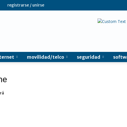
registrarse / unirse
ternet
movilidad/telco
seguridad
softw
me
rá