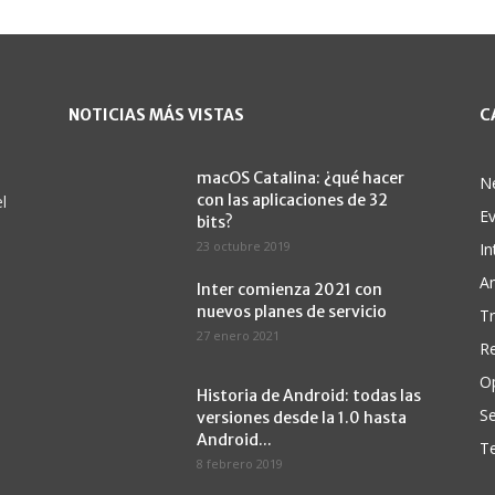
NOTICIAS MÁS VISTAS
C
macOS Catalina: ¿qué hacer
N
con las aplicaciones de 32
l
E
bits?
23 octubre 2019
In
A
Inter comienza 2021 con
nuevos planes de servicio
Tr
27 enero 2021
Re
O
Historia de Android: todas las
Se
versiones desde la 1.0 hasta
Android...
Te
8 febrero 2019