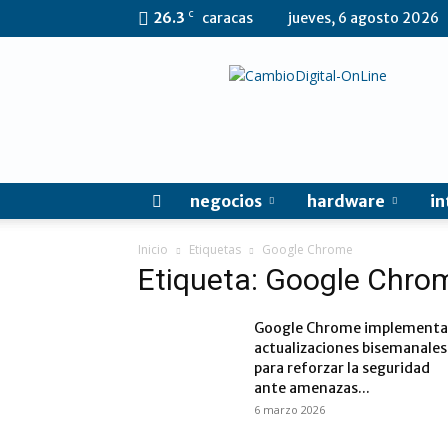
C
26.3
caracas
jueves, 6 agosto 2026
CambioDigital
OnLine
negocios
hardware
in
Inicio
Etiquetas
Google Chrome
Etiqueta: Google Chro
Google Chrome implementa
actualizaciones bisemanales
para reforzar la seguridad
ante amenazas...
6 marzo 2026