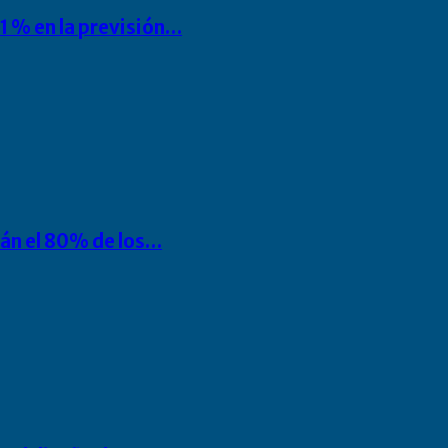
1 % en la previsión…
rán el 80% de los…