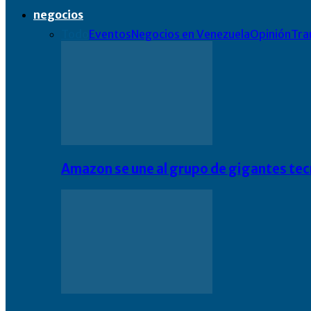
negocios
Todo
Eventos
Negocios en Venezuela
Opinión
Tra
Amazon se une al grupo de gigantes te