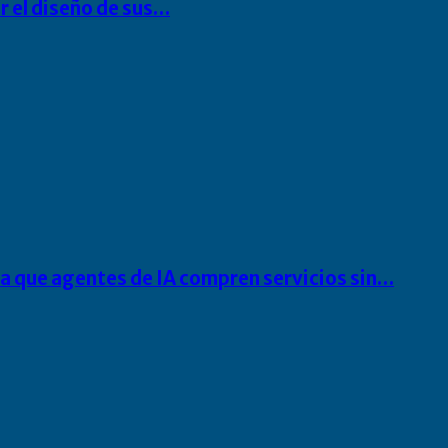
r el diseño de sus…
ra que agentes de IA compren servicios sin…