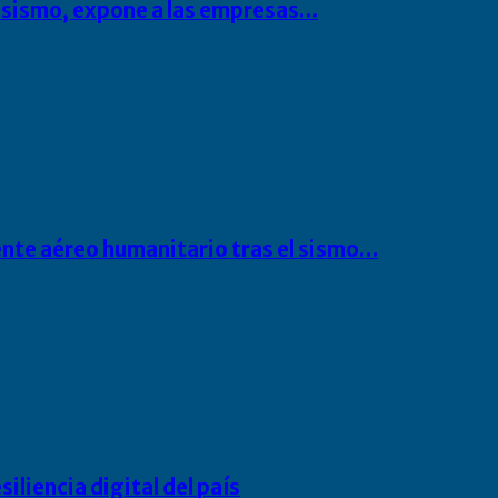
l sismo, expone a las empresas…
ente aéreo humanitario tras el sismo…
liencia digital del país