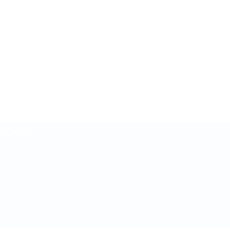
CambioDigital
e / unirse
OnLine