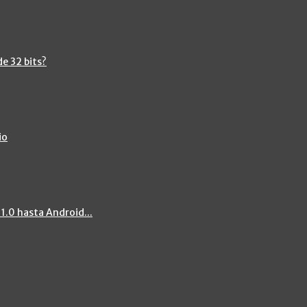
de 32 bits?
io
 1.0 hasta Android...