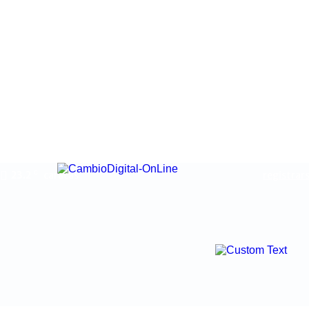
23.2
caracas
registrars
C