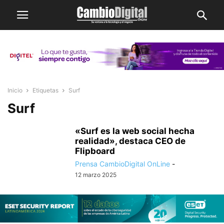
Inicio
Etiquetas
Surf
Surf
«Surf es la web social hecha
realidad», destaca CEO de
Flipboard
Prensa CambioDigital OnLine
-
12 marzo 2025