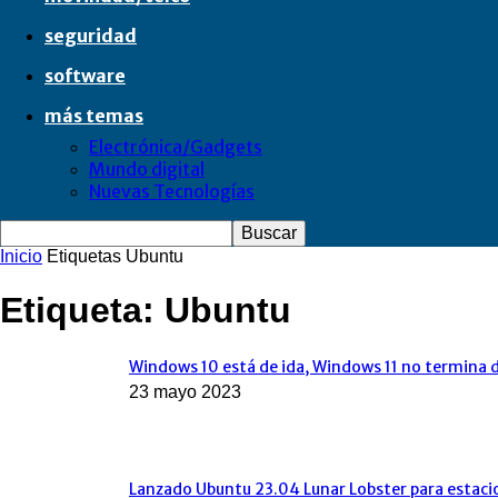
seguridad
software
más temas
Electrónica/Gadgets
Mundo digital
Nuevas Tecnologías
Inicio
Etiquetas
Ubuntu
Etiqueta: Ubuntu
Windows 10 está de ida, Windows 11 no termina d
23 mayo 2023
Lanzado Ubuntu 23.04 Lunar Lobster para estacione