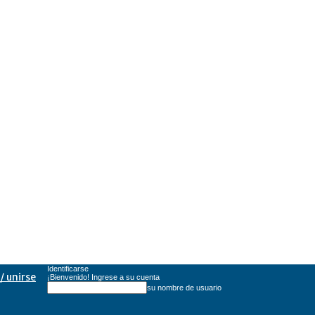
Identificarse
/ unirse
¡Bienvenido! Ingrese a su cuenta
su nombre de usuario