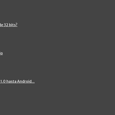
de 32 bits?
io
 1.0 hasta Android...