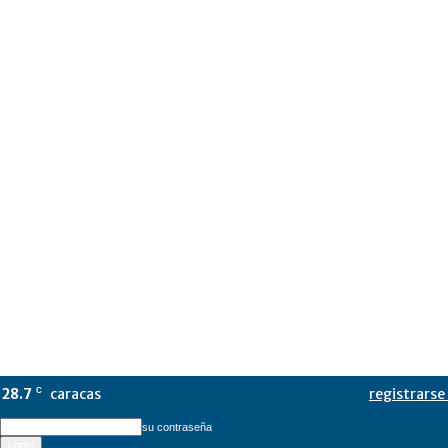
28.7
caracas
registrarse 
C
su contraseña