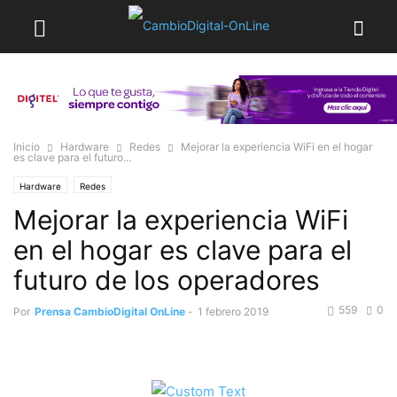
Inicio
Hardware
Redes
Mejorar la experiencia WiFi en el hogar
es clave para el futuro...
Hardware
Redes
Mejorar la experiencia WiFi
en el hogar es clave para el
futuro de los operadores
559
0
Por
Prensa CambioDigital OnLine
-
1 febrero 2019