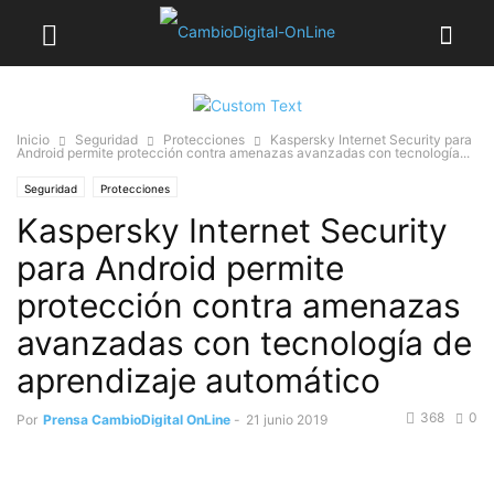
Inicio
Seguridad
Protecciones
Kaspersky Internet Security para
Android permite protección contra amenazas avanzadas con tecnología...
Seguridad
Protecciones
Kaspersky Internet Security
para Android permite
protección contra amenazas
avanzadas con tecnología de
aprendizaje automático
368
0
Por
Prensa CambioDigital OnLine
-
21 junio 2019