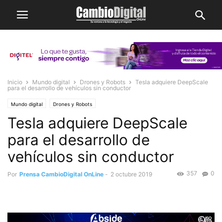
Inicio
Mundo digital
Drones y Robots
Tesla adquiere DeepScale
para el desarrollo de vehículos sin conductor
Mundo digital
Drones y Robots
Tesla adquiere DeepScale
para el desarrollo de
vehículos sin conductor
357
0
Por
Prensa CambioDigital OnLine
-
2 octubre 2019