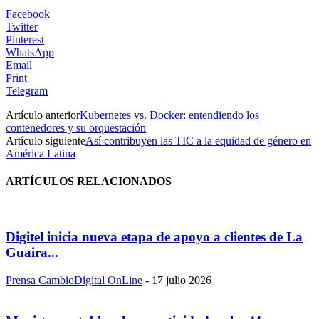
Facebook
Twitter
Pinterest
WhatsApp
Email
Print
Telegram
Artículo anterior
Kubernetes vs. Docker: entendiendo los
contenedores y su orquestación
Artículo siguiente
Así contribuyen las TIC a la equidad de género en
América Latina
ARTÍCULOS RELACIONADOS
Digitel inicia nueva etapa de apoyo a clientes de La
Guaira...
Prensa CambioDigital OnLine
-
17 julio 2026