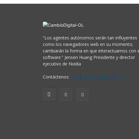
“Los agentes autónomos serán tan influyentes
como los navegadores web en su momento;
cambiarán la forma en que interactuamos con e
software.” Jensen Huang Presidente y director
ejecutivo de Nvidia
Contáctenos:
cdol@cambiodigital-ol.com