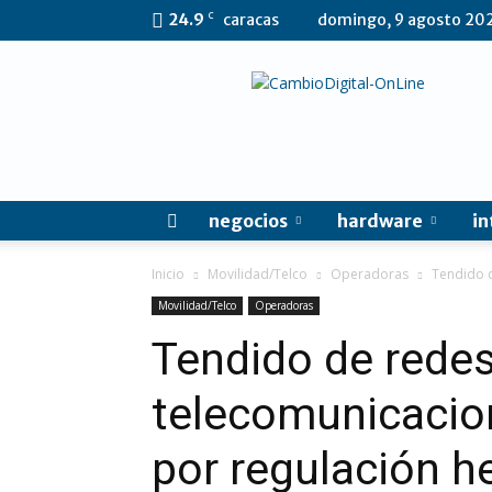
C
24.9
caracas
domingo, 9 agosto 20
CambioDigital
OnLine
negocios
hardware
in
Inicio
Movilidad/Telco
Operadoras
Tendido d
Movilidad/Telco
Operadoras
Tendido de rede
telecomunicacion
por regulación h