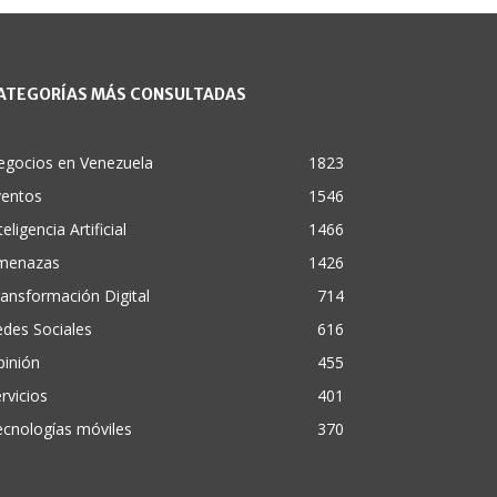
ATEGORÍAS MÁS CONSULTADAS
egocios en Venezuela
1823
ventos
1546
teligencia Artificial
1466
menazas
1426
ansformación Digital
714
des Sociales
616
pinión
455
rvicios
401
cnologías móviles
370