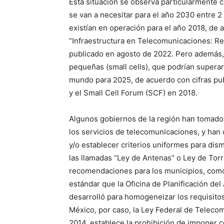
Esta situación se observa particularmente c
se van a necesitar para el año 2030 entre 2
existían en operación para el año 2018, de 
“Infraestructura en Telecomunicaciones: Re
publicado en agosto de 2022. Pero además, 
pequeñas (small cells), que podrían supera
mundo para 2025, de acuerdo con cifras pu
y el Small Cell Forum (SCF) en 2018.
Algunos gobiernos de la región han tomado
los servicios de telecomunicaciones, y han 
y/o establecer criterios uniformes para dis
las llamadas “Ley de Antenas” o Ley de Torr
recomendaciones para los municipios, como
estándar que la Oficina de Planificación d
desarrolló para homogeneizar los requisitos
México, por caso, la Ley Federal de Teleco
2014, establece la prohibición de imponer 