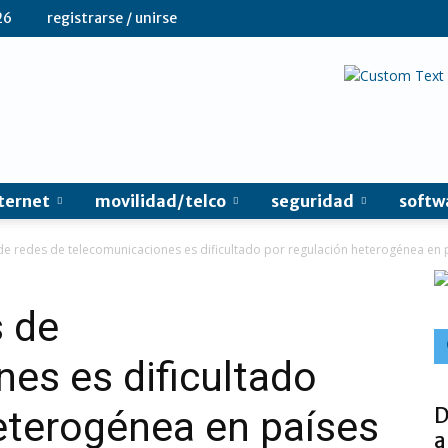
26
registrarse / unirse
ternet
movilidad/telco
seguridad
softw
e redes de telecomunicaciones es dificultado por regulación heterogénea en p
s de
es es dificultado
D
eterogénea en países
a