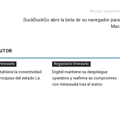
Artículo siguiente
DuckDuckGo abre la beta de su navegador para
Mac
AUTOR
Venezuela
Negocios En Venezuela
tablece la conectividad
Digitel mantiene su despliegue
rroquias del estado La
operativo y reafirma su compromiso
con Venezuela tras el sismo