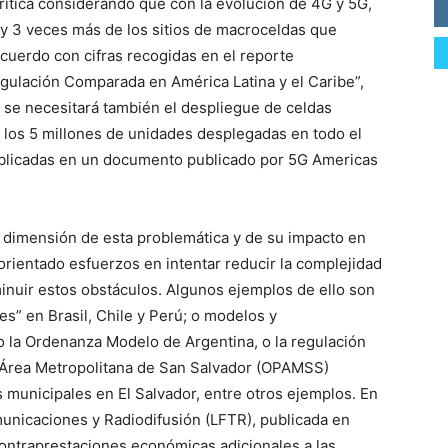
rítica considerando que con la evolución de 4G y 5G,
 y 3 veces más de los sitios de macroceldas que
acuerdo con cifras recogidas en el reporte
gulación Comparada en América Latina y el Caribe”,
se necesitará también el despliegue de celdas
r los 5 millones de unidades desplegadas en todo el
blicadas en un documento publicado por 5G Americas
 dimensión de esta problemática y de su impacto en
orientado esfuerzos en intentar reducir la complejidad
minuir estos obstáculos. Algunos ejemplos de ello son
es” en Brasil, Chile y Perú; o modelos y
 la Ordenanza Modelo de Argentina, o la regulación
el Área Metropolitana de San Salvador (OPAMSS)
 municipales en El Salvador, entre otros ejemplos. En
municaciones y Radiodifusión (LFTR), publicada en
contraprestaciones económicas adicionales a las