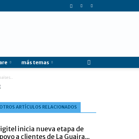
are
más temas
aíses...
OTROS ARTÍCULOS RELACIONADOS
igitel inicia nueva etapa de
poyo a clientes de La Guaira...