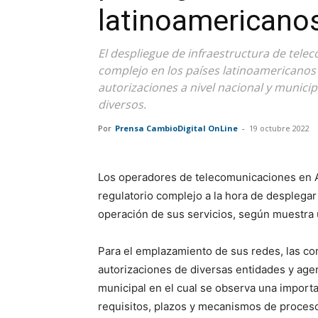
latinoamericanos
El despliegue de infraestructura de tele
complejo en los países latinoamericanos
autorizaciones a nivel nacional y municipa
diversos.
Por
Prensa CambioDigital OnLine
-
19 octubre 2022
Los operadores de telecomunicaciones en Am
regulatorio complejo a la hora de desplegar
operación de sus servicios, según muestra 
Para el emplazamiento de sus redes, las c
autorizaciones de diversas entidades y agenc
municipal en el cual se observa una import
requisitos, plazos y mecanismos de proceso