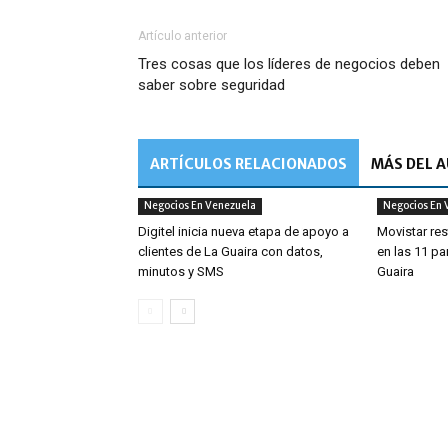
Artículo anterior
Tres cosas que los líderes de negocios deben
saber sobre seguridad
ARTÍCULOS RELACIONADOS
MÁS DEL 
Negocios En Venezuela
Negocios En 
Digitel inicia nueva etapa de apoyo a
Movistar res
clientes de La Guaira con datos,
en las 11 pa
minutos y SMS
Guaira