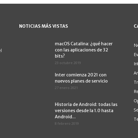
NOTICIAS MÁS VISTAS
C
macOS Catalina: ¿qué hacer
N
con las aplicaciones de 32
l
E
bits?
23 octubre 2019
In
A
Inter comienza 2021 con
nuevos planes de servicio
Tr
27 enero 2021
Re
O
Historia de Android: todas las
Se
versiones desde la 1.0 hasta
Android...
Te
8 febrero 2019