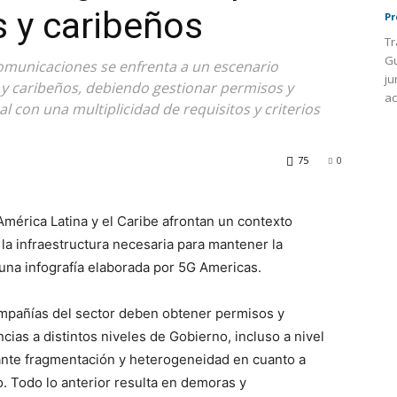
 y caribeños
Pr
Tr
Gu
comunicaciones se enfrenta a un escenario
ju
 y caribeños, debiendo gestionar permisos y
ac
l con una multiplicidad de requisitos y criterios
75
0
érica Latina y el Caribe afrontan un contexto
 la infraestructura necesaria para mantener la
una infografía elaborada por 5G Americas.
ompañías del sector deben obtener permisos y
ias a distintos niveles de Gobierno, incluso a nivel
ante fragmentación y heterogeneidad en cuanto a
. Todo lo anterior resulta en demoras y