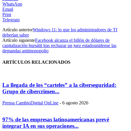
WhatsApp
Email
Print
Telegram
Artículo anterior
Windows 11: lo que los administradores de TI
deberían saber
Artículo siguiente
Facebook alcanza el billón de dólares de
capitalización bursátil tras rechazar un juez estadounidense las
demandas antimonopolio
ARTÍCULOS RELACIONADOS
La llegada de los “carteles” a la ciberseguridad:
Grupo de cibercrimen...
Prensa CambioDigital OnLine
-
6 agosto 2026
97% de las empresas latinoamericanas prevé
integrar IA en sus operaciones...