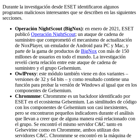
Durante la investigación desde ESET identificaron algunos
programas maliciosos interesantes que se describen en las siguientes
secciones.
Operación NightScout (BigNox)
: en enero de 2021, ESET
publicó
Operación NightScout
; un ataque de cadena de
suministro que comprometió el mecanismo de actualización
de NoxPlayer, un emulador de Android para PC y Mac, y
parte de la gama de productos de
BigNox
con más de 150
millones de usuarios en todo el mundo. La investigación
reveló cierta relación entre este ataque de cadena de
suministro y el grupo Gelsemium.
OwlProxy
: este módulo también viene en dos variantes –
versiones de 32 y 64 bits – y como resultado contiene una
función para probar la versión de Windows al igual que en los
componentes de Gelsemium.
Chrommme
: Chrommme es un backdoor identificado por
ESET en el ecosistema Gelsemium. Las similitudes de código
con los componentes de Gelsemium son casi inexistentes,
pero se encontraron pequeños indicadores durante el análisis
que llevan a creer que de alguna manera está relacionado con
el grupo. Se encontró el mismo servidor C&C tanto en
Gelsevirine como en Chrommme, ambos utilizan dos
servidores C&C. Chrommme se encontró en la máquina de