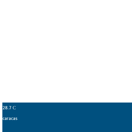
28.7
C
caracas