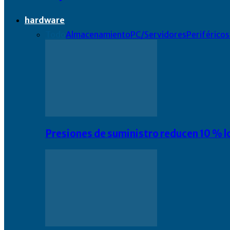
hardware
Todo
Almacenamiento
PC/Servidores
Periféricos
Presiones de suministro reducen 10 % l