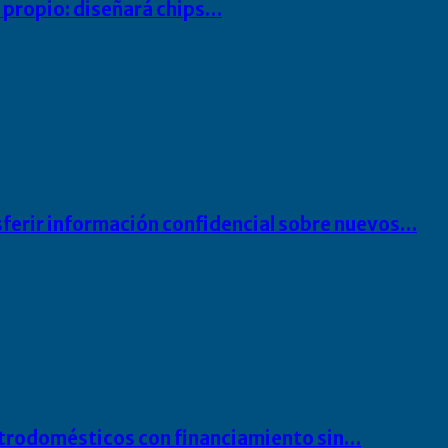
io propio: diseñará chips…
sferir información confidencial sobre nuevos…
ectrodomésticos con financiamiento sin…