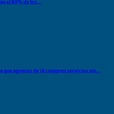
rán el 80% de los…
ra que agentes de IA compren servicios sin…