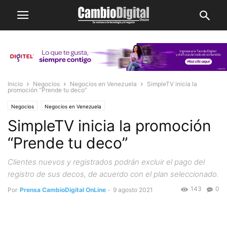
Inicio
Negocios
Negocios en Venezuela
SimpleTV inicia la
promoción “Prende tu deco”
Negocios
Negocios en Venezuela
SimpleTV inicia la promoción
“Prende tu deco”
Clientes nuevos y registrados podrán excluir el pago del
registro de sus decos, de acuerdo con el plan seleccionado.
143
0
Por
Prensa CambioDigital OnLine
-
9 agosto 2021